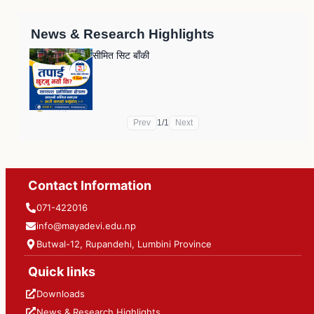
News & Research Highlights
सीमित सिट बाँकी
Prev
1
/
1
Next
Contact Information
071-422016
info@mayadevi.edu.np
Butwal-12, Rupandehi, Lumbini Province
Quick links
Downloads
News & Research Highlights